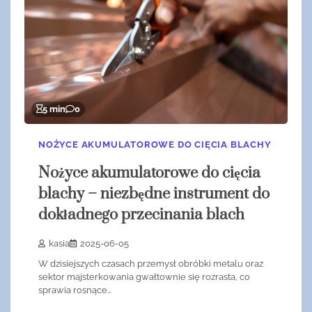
5 min
0
NOŻYCE AKUMULATOROWE DO CIĘCIA BLACHY
Nożyce akumulatorowe do cięcia
blachy – niezbędne instrument do
dokładnego przecinania blach
kasia
2025-06-05
W dzisiejszych czasach przemysł obróbki metalu oraz
sektor majsterkowania gwałtownie się rozrasta, co
sprawia rosnące…