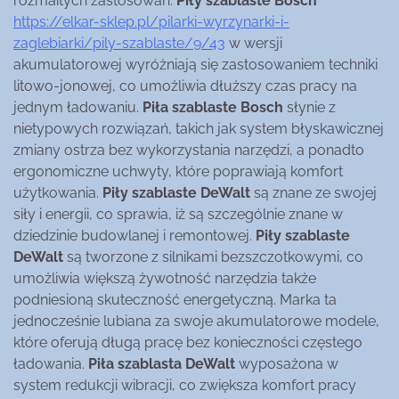
rozmaitych zastosowań.
Piły szablaste Bosch
https://elkar-sklep.pl/pilarki-wyrzynarki-i-
zaglebiarki/pily-szablaste/9/43
w wersji
akumulatorowej wyróżniają się zastosowaniem techniki
litowo-jonowej, co umożliwia dłuższy czas pracy na
jednym ładowaniu.
Piła szablaste Bosch
słynie z
nietypowych rozwiązań, takich jak system błyskawicznej
zmiany ostrza bez wykorzystania narzędzi, a ponadto
ergonomiczne uchwyty, które poprawiają komfort
użytkowania.
Piły szablaste DeWalt
są znane ze swojej
siły i energii, co sprawia, iż są szczególnie znane w
dziedzinie budowlanej i remontowej.
Piły szablaste
DeWalt
są tworzone z silnikami bezszczotkowymi, co
umożliwia większą żywotność narzędzia także
podniesioną skuteczność energetyczną. Marka ta
jednocześnie lubiana za swoje akumulatorowe modele,
które oferują długą pracę bez konieczności częstego
ładowania.
Piła szablasta DeWalt
wyposażona w
system redukcji wibracji, co zwiększa komfort pracy