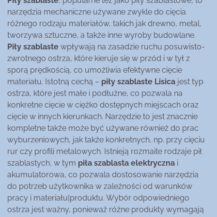
Piły szablaste
, popularne też jako piły szablastowe, to
narzędzia mechaniczne używane zwykle do cięcia
różnego rodzaju materiałów, takich jak drewno, metal,
tworzywa sztuczne, a także inne wyroby budowlane.
Piły szablaste
wpływają na zasadzie ruchu posuwisto-
zwrotnego ostrza, które kieruje się w przód i w tył z
sporą prędkością, co umożliwia efektywne cięcie
materiału. Istotną cechą –
piły szablaste Lisica
jest typ
ostrza, które jest małe i podłużne, co pozwala na
konkretne cięcie w ciężko dostępnych miejscach oraz
cięcie w innych kierunkach. Narzędzie to jest znacznie
kompletne także może być używane również do prac
wyburzeniowych, jak także konkretnych, np. przy cięciu
rur czy profili metalowych. Istnieją rozmaite rodzaje pił
szablastych, w tym
piła szablasta elektryczna
i
akumulatorowa, co pozwala dostosowanie narzędzia
do potrzeb użytkownika w zależności od warunków
pracy i materiału|produktu. Wybór odpowiedniego
ostrza jest ważny, ponieważ różne produkty wymagają