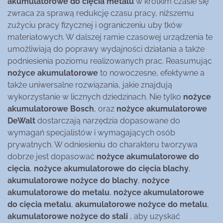
akumulatorowe do cięcia metalu
w krótkim czasie się
zwraca za sprawą redukcję czasu pracy, niższemu
zużyciu pracy fizycznej i ograniczeniu uby tków
materiałowych. W dalszej ramie czasowej urządzenia te
umożliwiają do poprawy wydajności działania a także
podniesienia poziomu realizowanych prac. Reasumując
nożyce akumulatorowe
to nowoczesne, efektywne a
także uniwersalne rozwiązania, jakie znajdują
wykorzystanie w licznych dziedzinach. Nie tylko
nożyce
akumulatorowe Bosch
, oraz
nożyce akumulatorowe
DeWalt
dostarczają narzędzia dopasowane do
wymagań specjalistów i wymagających osób
prywatnych. W odniesieniu do charakteru tworzywa
dobrze jest dopasować
nożyce akumulatorowe do
cięcia
,
nożyce akumulatorowe do cięcia blachy
,
akumulatorowe nożyce do blachy
,
nożyce
akumulatorowe do metalu
,
nożyce akumulatorowe
do cięcia metalu
,
akumulatorowe nożyce do metalu
,
akumulatorowe nożyce do stali
, aby uzyskać