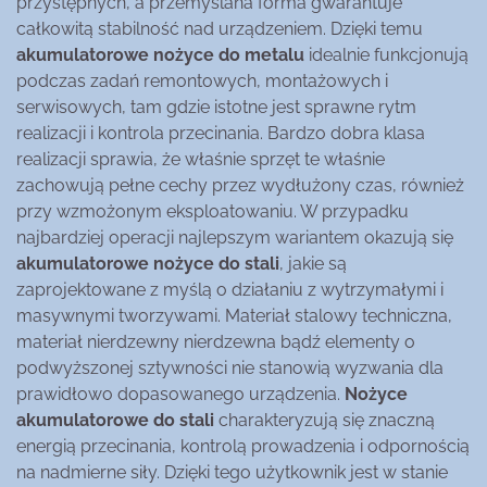
przystępnych, a przemyślana forma gwarantuje
całkowitą stabilność nad urządzeniem. Dzięki temu
akumulatorowe nożyce do metalu
idealnie funkcjonują
podczas zadań remontowych, montażowych i
serwisowych, tam gdzie istotne jest sprawne rytm
realizacji i kontrola przecinania. Bardzo dobra klasa
realizacji sprawia, że właśnie sprzęt te właśnie
zachowują pełne cechy przez wydłużony czas, również
przy wzmożonym eksploatowaniu. W przypadku
najbardziej operacji najlepszym wariantem okazują się
akumulatorowe nożyce do stali
, jakie są
zaprojektowane z myślą o działaniu z wytrzymałymi i
masywnymi tworzywami. Materiał stalowy techniczna,
materiał nierdzewny nierdzewna bądź elementy o
podwyższonej sztywności nie stanowią wyzwania dla
prawidłowo dopasowanego urządzenia.
Nożyce
akumulatorowe do stali
charakteryzują się znaczną
energią przecinania, kontrolą prowadzenia i odpornością
na nadmierne siły. Dzięki tego użytkownik jest w stanie