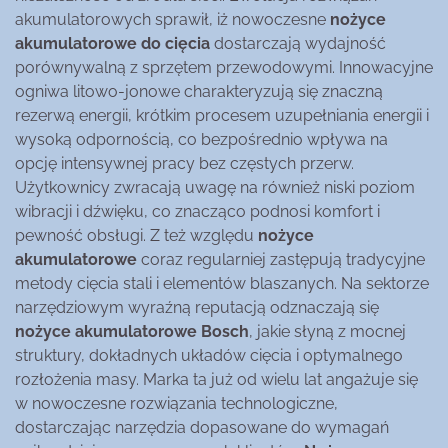
akumulatorowych sprawił, iż nowoczesne
nożyce
akumulatorowe do cięcia
dostarczają wydajność
porównywalną z sprzętem przewodowymi. Innowacyjne
ogniwa litowo-jonowe charakteryzują się znaczną
rezerwą energii, krótkim procesem uzupełniania energii i
wysoką odpornością, co bezpośrednio wpływa na
opcję intensywnej pracy bez częstych przerw.
Użytkownicy zwracają uwagę na również niski poziom
wibracji i dźwięku, co znacząco podnosi komfort i
pewność obsługi. Z też względu
nożyce
akumulatorowe
coraz regularniej zastępują tradycyjne
metody cięcia stali i elementów blaszanych. Na sektorze
narzędziowym wyraźną reputacją odznaczają się
nożyce akumulatorowe Bosch
, jakie słyną z mocnej
struktury, dokładnych układów cięcia i optymalnego
rozłożenia masy. Marka ta już od wielu lat angażuje się
w nowoczesne rozwiązania technologiczne,
dostarczając narzędzia dopasowane do wymagań