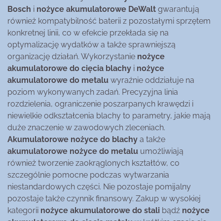
Bosch
i
nożyce akumulatorowe DeWalt
gwarantują
również kompatybilność baterii z pozostałymi sprzętem
konkretnej linii, co w efekcie przekłada się na
optymalizację wydatków a także sprawniejszą
organizację działań. Wykorzystanie
nożyce
akumulatorowe do cięcia blachy
i
nożyce
akumulatorowe do metalu
wyraźnie oddziałuje na
poziom wykonywanych zadań. Precyzyjna linia
rozdzielenia, ograniczenie poszarpanych krawędzi i
niewielkie odkształcenia blachy to parametry, jakie mają
duże znaczenie w zawodowych zleceniach.
Akumulatorowe nożyce do blachy
a także
akumulatorowe nożyce do metalu
umożliwiają
również tworzenie zaokrąglonych kształtów, co
szczególnie pomocne podczas wytwarzania
niestandardowych części. Nie pozostaje pomijalny
pozostaje także czynnik finansowy. Zakup w wysokiej
kategorii
nożyce akumulatorowe do stali
bądź
nożyce