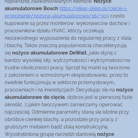
najbardziej zaawansowanych klientów.
Nożyce
akumulatorowe Bosch
https://elkar-sklep.pl/ciecie-i-
przecinanie/nozyce-akumulatorowe/16/303
często
kupowane są przez monterów, wykonawców dachów i
pracowników działu HVAC, którzy oczekują
niezawodnego wyposażenia do regularnej pracy z stalą
i blachą. Także znaczną popularnością charakteryzują
się
nożyce akumulatorowe DeWalt
, jakie słyną z
bardzo wysokiej siły, wytrzymałości i wytrzymałości na
trudne okoliczności pracy. Sprzęt tej marki są tworzone
z założeniem o wzmożonym eksploatowaniu, przez to
świetnie funkcjonują w sektorze przemysłowym,
pracowniach i na inwestycjach. Decydując się na
nożyce
akumulatorowe do cięcia
, dobrze jest w pierwszej fazie
określić, z jakim tworzywem zamierzamy operować
najczęściej. Odmienne parametry staną się istotne przy
obróbce cienkiej blachy, a pozostałe przy pracy z
grubszym metalem bądź stalą konstrukcyjną.
Wyodrębnioną grupę narzędzi stanowią
nożyce